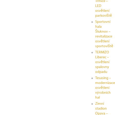
Trmice –
LED
osvětlení
parkoviště
Sportovní
hala
Šluknov –
revitalizace
osvětlení
sportoviště
TERMIZO
Liberec –
osvětlení
spalovny
odpadu
Tesasing –
modernizace
osvětlení
výrobních
hal
Zimní
stadion
Opava –