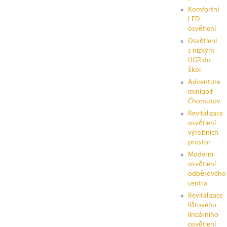
Komfortní
LED
osvětlení
Osvětlení
s nízkým
UGR do
škol
Adventure
minigolf
Chomutov
Revitalizace
osvětlení
výrobních
prostor
Moderní
osvětlení
odběrového
centra
Revitalizace
lištového
lineárního
osvětlení