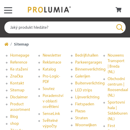
Sitemap
Homepage
Newsletter
Bedrijfshallen
Nouwens
Transport
Reference
Reklamace
Parkeergarages
| Breda
Ke stažení
Katalog
Binnenverlichting
(NL)
Značka
Pro-Logic-
Galerijen
Obchodní
PDF
Kontakt
Buitenverlichting
centrum |
Soutez
Roosendaal
Sitemap
LED strips
(NL)
Poradenství
Disclaimer
Lijnverlichting
v oblasti
Sportovní
Product
Fietspaden
osvětlení
hala |
assortment
Plazas
Siddeburen
SenseLink
Blog
Straten
(NL)
Světelné
shop
Woonwijken
First
výpočty