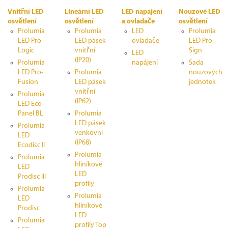
Vnitřní LED
Lineární LED
LED napájení
Nouzové LED
osvětlení
osvětlení
a ovladače
osvětlení
Prolumia
Prolumia
LED
Prolumia
LED Pro-
LED pásek
ovladače
LED Pro-
Logic
vnitřní
Sign
LED
(IP20)
Prolumia
napájení
Sada
LED Pro-
Prolumia
nouzových
Fusion
LED pásek
jednotek
vnitřní
Prolumia
(IP62)
LED Eco-
Panel BL
Prolumia
LED pásek
Prolumia
venkovní
LED
(IP68)
Ecodisc II
Prolumia
Prolumia
hliníkové
LED
LED
Prodisc III
profily
Prolumia
Prolumia
LED
hliníkové
Prodisc
LED
Prolumia
profily Top