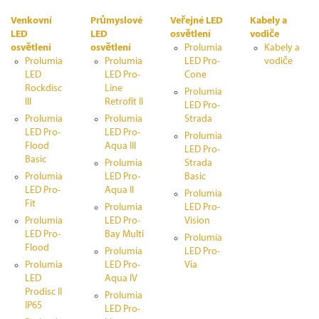
Venkovní
Průmyslové
Veřejné LED
Kabely a
LED
LED
osvětlení
vodiče
osvětlení
osvětlení
Prolumia
Kabely a
Prolumia
Prolumia
LED Pro-
vodiče
LED
LED Pro-
Cone
Rockdisc
Line
Prolumia
III
Retrofit II
LED Pro-
Prolumia
Prolumia
Strada
LED Pro-
LED Pro-
Prolumia
Flood
Aqua III
LED Pro-
Basic
Prolumia
Strada
Prolumia
LED Pro-
Basic
LED Pro-
Aqua II
Prolumia
Fit
Prolumia
LED Pro-
Prolumia
LED Pro-
Vision
LED Pro-
Bay Multi
Prolumia
Flood
Prolumia
LED Pro-
Prolumia
LED Pro-
Via
LED
Aqua IV
Prodisc II
Prolumia
IP65
LED Pro-