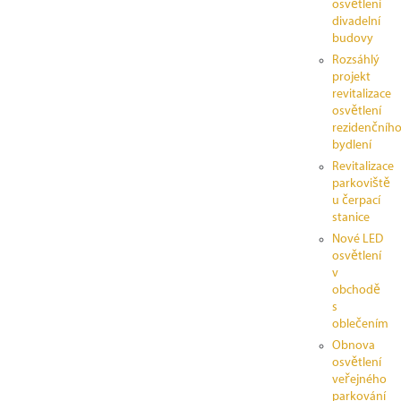
osvětlení
divadelní
budovy
Rozsáhlý
projekt
revitalizace
osvětlení
rezidenčníh
bydlení
Revitalizace
parkoviště
u čerpací
stanice
Nové LED
osvětlení
v
obchodě
s
oblečením
Obnova
osvětlení
veřejného
parkování