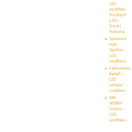
LED
osvětlení
Pro-Bay II
a Pro-
Stock |
Prolumia
Sportovní
hala
Spořice –
LED
osvětlení
Cyklostezka
Kadaň –
LED
veřejné
osvětlení
UNI
HOBBY
Svitavy –
LED
osvětlení