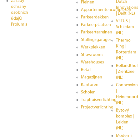
Zásady
Dutch
Pleinen
ochrany
Innovations
Appartementencomplexen
osobních
| Delft (NL)
Parkeerdekken
údajů
VETUS |
Prolumia
Parkeerplaatsen
Schiedam
Parkeerterreinen
(NL)
Stallingsgarages
Thermo
King |
Werkplekken
Rotterdam
Showrooms
(NL)
Warehouses
Rollandthof
Retail
| Zierikzee
Magazijnen
(NL)
Kantoren
Connexxion
|
Scholen
Heinenoord
Traphuisverlichting
(NL)
Projectverlichting
Bytový
komplex |
Leiden
(NL)
Moderní