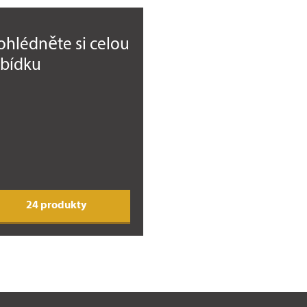
ohlédněte si celou
bídku
24 produkty