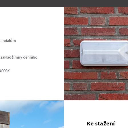
i vandalům
na základě míry denního
 4000K
Ke stažení