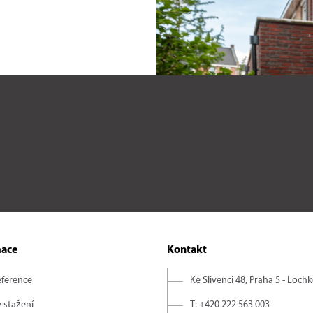
mace
Kontakt
eference
Ke Slivenci 48, Praha 5 - Loch
 stažení
T: +420 222 563 003