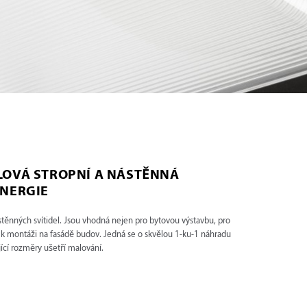
LOVÁ STROPNÍ A NÁSTĚNNÁ
ENERGIE
stěnných svítidel. Jsou vhodná nejen pro bytovou výstavbu, pro
ké k montáži na fasádě budov. Jedná se o skvělou 1-ku-1 náhradu
ící rozměry ušetří malování.