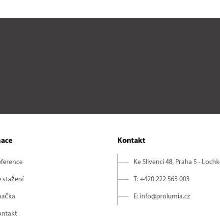
mace
Kontakt
eference
Ke Slivenci 48, Praha 5 - Loch
 stažení
T: +420 222 563 003
načka
E: info@prolumia.cz
ontakt