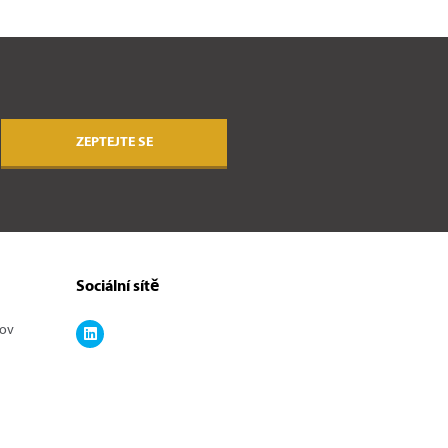
ZEPTEJTE SE
Sociální sítě
kov