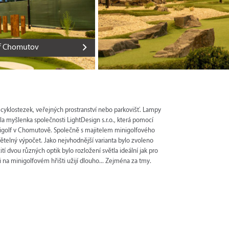
lf Chomutov
c, cyklostezek, veřejných prostranství nebo parkovišť. Lampy
la myšlenka společnosti LightDesign s.r.o., která pomocí
inigolf v Chomutově. Společně s majitelem minigolfového
větelný výpočet. Jako nejvhodnější varianta bylo zvoleno
ití dvou různých optik bylo rozložení světla ideální jak pro
i na minigolfovém hřišti užijí dlouho... Zejména za tmy.