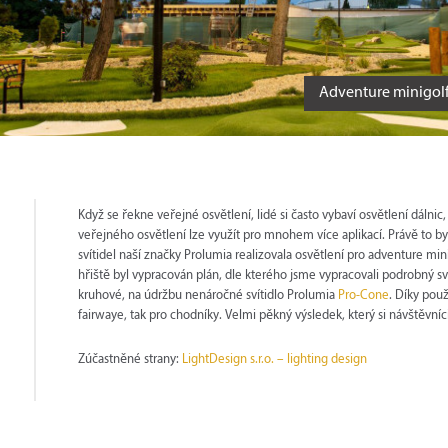
Adventure minigo
Když se řekne veřejné osvětlení, lidé si často vybaví osvětlení dálni
veřejného osvětlení lze využít pro mnohem více aplikací. Právě to by
svítidel naší značky Prolumia realizovala osvětlení pro adventure m
hřiště byl vypracován plán, dle kterého jsme vypracovali podrobný s
kruhové, na údržbu nenáročné svítidlo Prolumia
Pro-Cone
. Díky použ
fairwaye, tak pro chodníky. Velmi pěkný výsledek, který si návštěvníc
Zúčastněné strany:
LightDesign s.r.o. – lighting design