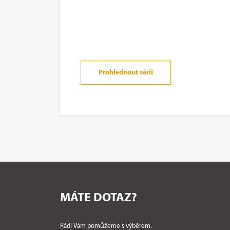
Prohlédnout sérii
MÁTE DOTAZ?
Rádi Vám pomůžeme s výběrem.