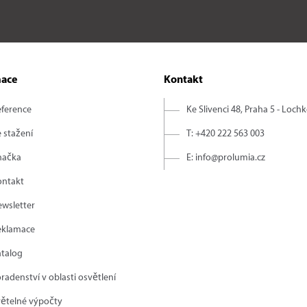
mace
Kontakt
eference
Ke Slivenci 48, Praha 5 - Loch
 stažení
T: +420 222 563 003
načka
E: info@prolumia.cz
ontakt
wsletter
eklamace
atalog
radenství v oblasti osvětlení
ětelné výpočty